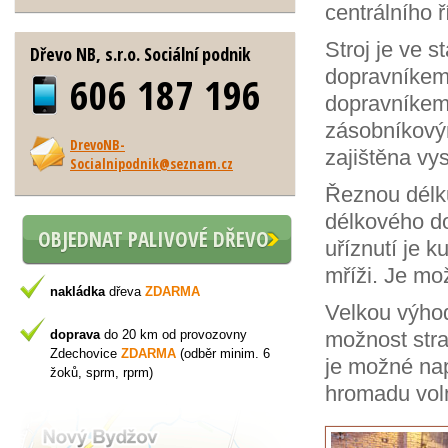
centrálního ř
Stroj je ve
Dřevo NB, s.r.o. Sociální podnik
dopravníkem,
606 187 196
dopravníkem.
zásobníkovým
DrevoNB-
zajištěna vys
Socialnipodnik@seznam.cz
Řeznou délk
délkového do
OBJEDNAT PALIVOVÉ DŘEVO
uříznutí je k
mříži. Je mož
nakládka
dřeva
ZDARMA
Velkou výho
doprava
do 20 km od provozovny
možnost str
Zdechovice
ZDARMA
(odběr minim. 6
je možné nap
žoků, sprm, rprm)
hromadu vol