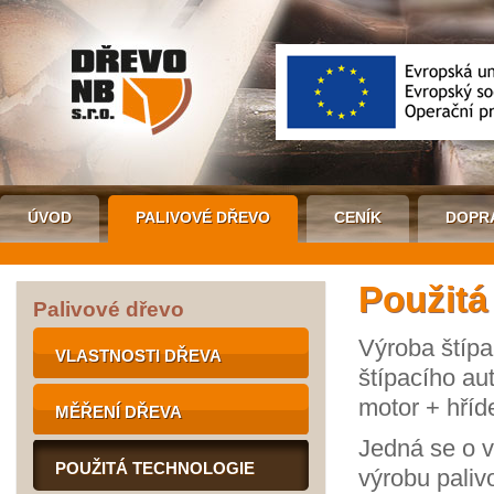
ÚVOD
PALIVOVÉ DŘEVO
CENÍK
DOPR
Použitá
Palivové dřevo
Výroba štípa
VLASTNOSTI DŘEVA
štípacího a
motor + hříde
MĚŘENÍ DŘEVA
Jedná se o v
POUŽITÁ TECHNOLOGIE
výrobu paliv