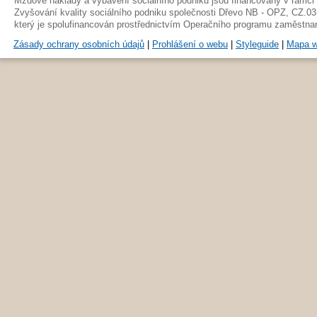
Mzdové náklady a vybavení sociálního podniku jsou financovány v rámci 
Zvyšování kvality sociálního podniku společnosti Dřevo NB - OPZ, CZ.03
který je spolufinancován prostřednictvím Operačního programu zaměstna
Zásady ochrany osobních údajů
|
Prohlášení o webu
|
Styleguide
|
Mapa 