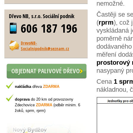
nemožné.
Častěji se 
Dřevo NB, s.r.o. Sociální podnik
(
rprm
), což
606 187 196
vyskládaná j
poměrně náro
DrevoNB-
dodávaného p
Socialnipodnik@seznam.cz
měření dodá
prostorový 
OBJEDNAT PALIVOVÉ DŘEVO
nasypaný pr
Cena
1 spr
nakládka
dřeva
ZDARMA
nákladnou, č
doprava
do 20 km od provozovny
Zdechovice
ZDARMA
(odběr minim. 6
žoků, sprm, rprm)