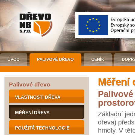
ÚVOD
PALIVOVÉ DŘEVO
CENÍK
DOPR
Měření 
Palivové dřevo
Palivové
VLASTNOSTI DŘEVA
prostoro
MĚŘENÍ DŘEVA
Základní jedn
dřeva) předs
POUŽITÁ TECHNOLOGIE
hmoty. V tét