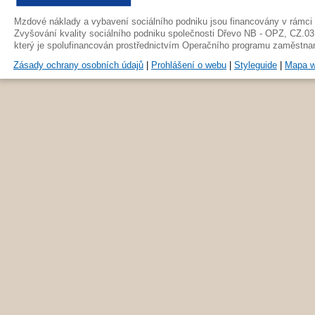
Mzdové náklady a vybavení sociálního podniku jsou financovány v rámci 
Zvyšování kvality sociálního podniku společnosti Dřevo NB - OPZ, CZ.03
který je spolufinancován prostřednictvím Operačního programu zaměstna
Zásady ochrany osobních údajů
|
Prohlášení o webu
|
Styleguide
|
Mapa 