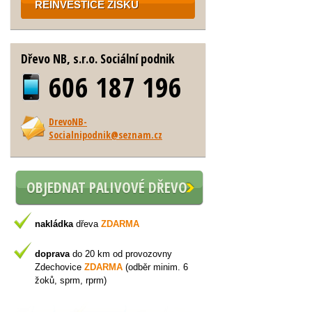
REINVESTICE ZISKU
Dřevo NB, s.r.o. Sociální podnik
606 187 196
DrevoNB-
Socialnipodnik@seznam.cz
OBJEDNAT PALIVOVÉ DŘEVO
nakládka
dřeva
ZDARMA
doprava
do 20 km od provozovny
Zdechovice
ZDARMA
(odběr minim. 6
žoků, sprm, rprm)