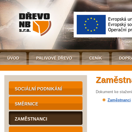
ÚVOD
PALIVOVÉ DŘEVO
CENÍK
DOPR
Zaměstn
SOCIÁLNÍ PODNIKÁNÍ
Dokument ke stažení
Zaměstnanci
SMĚRNICE
ZAMĚSTNANCI