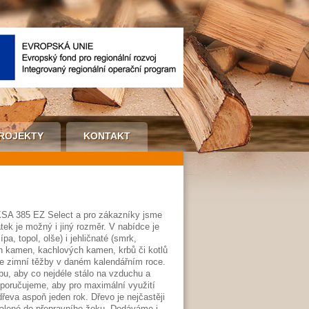
ROJEKTY
KONTAKT
KSA 385 EZ Select a pro zákazníky jsme
tek je možný i jiný rozměr. V nabídce je
pa, topol, olše) i jehličnaté (smrk,
h kamen, kachlových kamen, krbů či kotlů
e zimní těžby v daném kalendářním roce.
u, aby co nejdéle stálo na vzduchu a
oporučujeme, aby pro maximální využití
řeva aspoň jeden rok. Dřevo je nejčastěji
balené do přepravního žoku. Dodáváme i