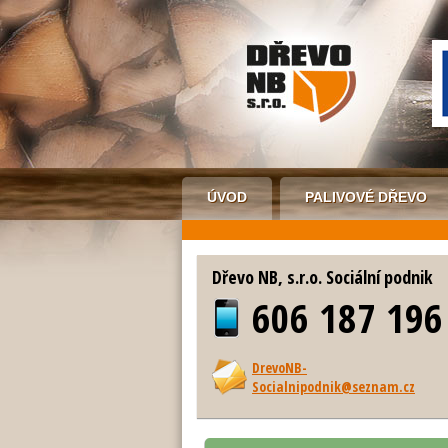
ÚVOD
PALIVOVÉ DŘEVO
Dřevo NB, s.r.o. Sociální podnik
606 187 196
DrevoNB-
Socialnipodnik@seznam.cz