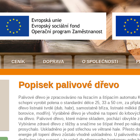
CENÍK
DOPRAVA
O SPOLEČNOSTI
P
Popisek palivové dřevo
Palivové dřevo je zpracováváno na řezacím a štípacím automatu 
schopni vyrobit polena o standardní délce 25, 33 a 50 cm, za přípla
dřevo listnaté tvrdé (dub, habr), samostatně bříza, listnaté měkké (lí
borovice, modřín). Vyráběné dřevo je vhodné na topení do krbovýc
na dřevo. Palivové dřevo, které máme skladem, pochází obvykle z
Vybíráme zdravé dřevo z těžby a snažíme se štípat ihned po nákup
prosychalo. Uskladněno je pod střechou ve větrané hale. Přesto d
energie při topení dřevo zůstalo vhodně uskladněno. U palivového d
dodáváno jako sypané a to volně do přepravního kontejneru nebo 